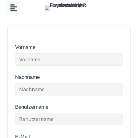
Zum
Inhalt
springen
Vorname
Nachname
Benutzername
E-Mail