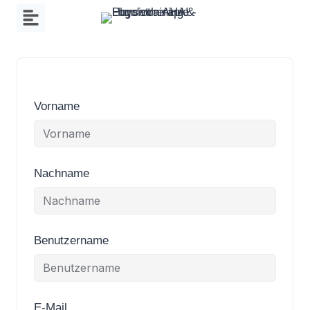
Zum
Inhalt
springen
Vorname
Nachname
Benutzername
E-Mail