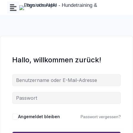
Zum
Inhalt
springen
Hallo, willkommen zurück!
Wa
an
Angemeldet bleiben
Passwort vergessen?