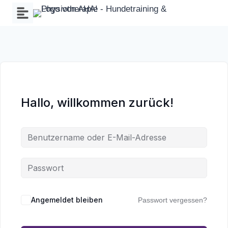
Zum
Inhalt
springen
Hallo, willkommen zurück!
Wa
an
Angemeldet bleiben
Passwort vergessen?