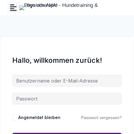
Zum
Inhalt
springen
Hallo, willkommen zurück!
Wa
an
Angemeldet bleiben
Passwort vergessen?