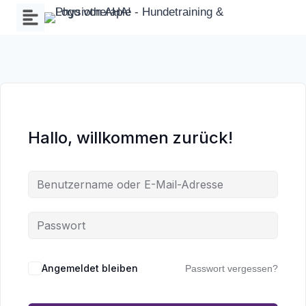
Zum
Inhalt
springen
Hallo, willkommen zurück!
Wa
an
Angemeldet bleiben
Passwort vergessen?