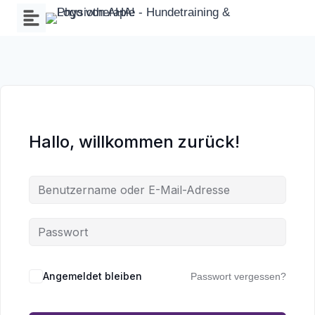
Zum
Inhalt
springen
Hallo, willkommen zurück!
Wa
an
Angemeldet bleiben
Passwort vergessen?