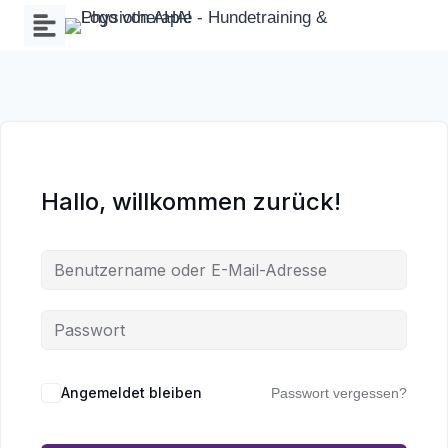
Zum
Inhalt
springen
Hallo, willkommen zurück!
Wa
an
Angemeldet bleiben
Passwort vergessen?