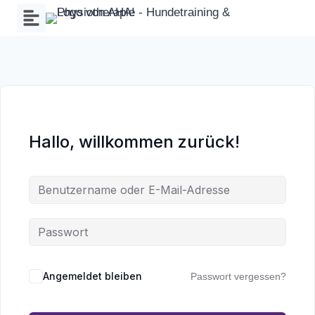
Zum
Inhalt
springen
Hallo, willkommen zurück!
Wa
an
Angemeldet bleiben
Passwort vergessen?