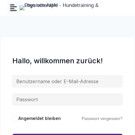
Zum
Inhalt
springen
Hallo, willkommen zurück!
Wa
an
Angemeldet bleiben
Passwort vergessen?