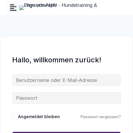
Zum
Inhalt
springen
Hallo, willkommen zurück!
Wa
an
Angemeldet bleiben
Passwort vergessen?