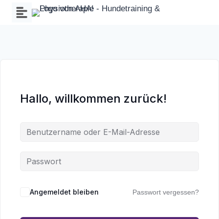
Zum
Inhalt
springen
Hallo, willkommen zurück!
Wa
an
Angemeldet bleiben
Passwort vergessen?