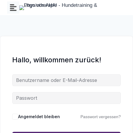
Zum
Inhalt
springen
Hallo, willkommen zurück!
Wa
an
Angemeldet bleiben
Passwort vergessen?