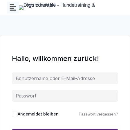
Zum
Inhalt
springen
Hallo, willkommen zurück!
Wa
an
Angemeldet bleiben
Passwort vergessen?