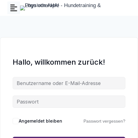
Zum
Inhalt
springen
Hallo, willkommen zurück!
Wa
an
Angemeldet bleiben
Passwort vergessen?