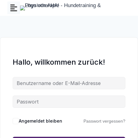
Zum
Inhalt
springen
Hallo, willkommen zurück!
Wa
an
Angemeldet bleiben
Passwort vergessen?