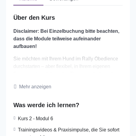
Über den Kurs
Disclaimer: Bei Einzelbuchung bitte beachten,
dass die Module teilweise aufeinander
aufbauen!
Sie möchten mit Ihrem Hund im Rally Obedience
durchstarten – aber flexibel, in Ihrem eigenen
Tempo und gezielt an den Themen arbeiten, die
Ihnen wichtig sind?
Mehr anzeigen
Dann sind meine RO-Onlinekurse genau das
Richtige für Sie!
Was werde ich lernen?
👉 Selbstlernkurs-Schnupperkurs mit 1 Monat
Kurs 2 - Modul 6
Zugriff
👉 Alltagstauglich & verständlich aufgebaut
Trainingsvideos & Praxisimpulse, die Sie sofort