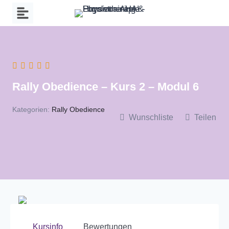
Zum
Inhalt
springen
Rally Obedience – Kurs 2 – Modul 6
Kategorien:
Rally Obedience
Wunschliste
Teilen
Kursinfo
Bewertungen