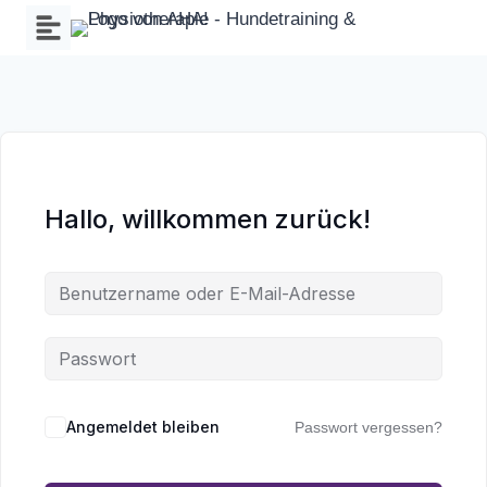
Zum
Inhalt
springen
Hallo, willkommen zurück!
Wa
an
Angemeldet bleiben
Passwort vergessen?