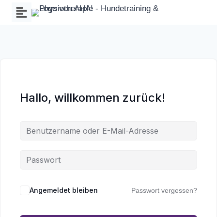
Zum
Inhalt
springen
Hallo, willkommen zurück!
Wa
an
Angemeldet bleiben
Passwort vergessen?