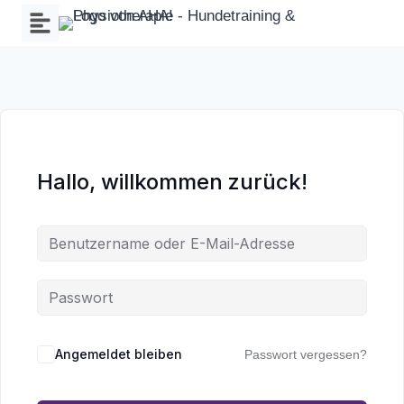
Zum
Inhalt
springen
Hallo, willkommen zurück!
Wa
an
Angemeldet bleiben
Passwort vergessen?