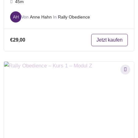
45m
AH
Von
Anne Hahn
In
Rally Obedience
Jetzt kaufen
€29,00